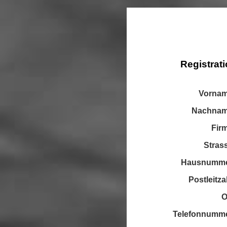
Registrat
Vorna
Nachna
Fir
Stras
Hausnumm
Postleitza
O
Telefonnumm